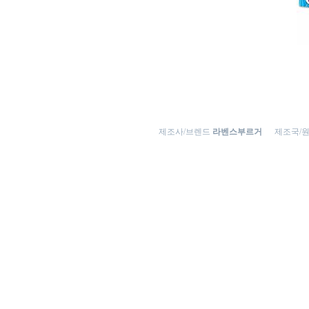
제조사/브렌드
라벤스부르거
제조국/