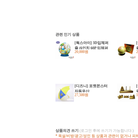
관련 인기 상품
[웍스아이] 3D입체퍼
즐 (6인치 60P 입체퍼
20,000원
즐) 미키의 동물농장
(#90671)
6
[디즈니] 포켓몬스터
자동우산
27,500원
상품의견 쓰기
(로그인 후에 쓰기가 가능합니다.)
* 욕설/비방/광고/성인 등 상품과 관련이 없거나 