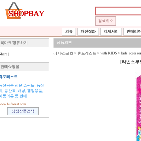
의류
패션잡화
액세서리
인테리
상품의견
북마크/공유하기
레저/스포츠
>
휴포레스트
>
with KIDS
>
kids`accessor
Share
|
[라벤스부르거
판매쇼핑몰
휴포레스트
등산용품 전문 쇼핑몰, 등산
화, 등산복, 배낭, 캠핑용품,
아동의류 등 판매.
www.huforest.com