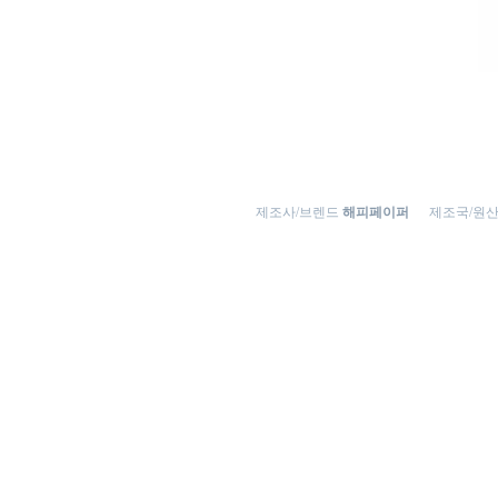
제조사/브렌드
해피페이퍼
제조국/원