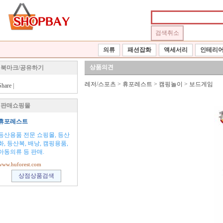
의류
패션잡화
액세서리
인테리
상품의견
북마크/공유하기
레저/스포츠
>
휴포레스트
>
캠핑놀이
>
보드게임
Share
|
판매쇼핑몰
휴포레스트
등산용품 전문 쇼핑몰, 등산
화, 등산복, 배낭, 캠핑용품,
아동의류 등 판매.
www.huforest.com