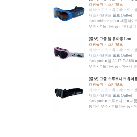
캠핑놀이
>
스키/보드
레저/스포츠
>
휴포레스트
>
제조사/브렌드
줄보 (Julbo)
제
black midblue pink ■ 새
우수 • 부드러운 폼 • 카테고리 
[줄보] 고글 렘 유아용 Lem
캠핑놀이
>
스키/보드
레저/스포츠
>
휴포레스트
>
제조사/브렌드
줄보 (Julbo)
제
black pink ■ 렘 AJ-J717
우수 • 부드러운 폼 • 착용시
[줄보] 고글 스푸트니크 유아용 S
캠핑놀이
>
스키/보드
레저/스포츠
>
휴포레스트
>
제조사/브렌드
줄보 (Julbo)
제
black pink ■ 스푸트니크 ■ 
통기성 우수 • 부드러운 폼 • 