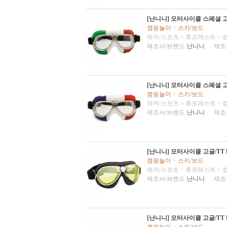
[난니니] 모터사이클 스페셜 고글/크
캠핑놀이
>
스키/보드
레저/스포츠
>
휴포레스트
>
제조사/브렌드
난니니
제조국
[난니니] 모터사이클 스페셜 고글/크
캠핑놀이
>
스키/보드
레저/스포츠
>
휴포레스트
>
제조사/브렌드
난니니
제조국
[난니니] 모터사이클 고글/TT Bl
캠핑놀이
>
스키/보드
레저/스포츠
>
휴포레스트
>
제조사/브렌드
난니니
제조국
[난니니] 모터사이클 고글/TT B