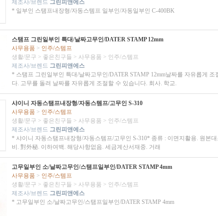
제조사/브렌드
그린피앤에스
* 일부인 스탬프내장형/자동스템프 일부인/자동일부인 C-400BK
스탬프 그린일부인 특대/날짜고무인/DATER STAMP 12mm
사무용품
>
인주/스템프
생활/문구
>
좋은친구들
>
사무용품
>
인주/스템프
제조사/브렌드
그린피앤에스
* 스탬프 그린일부인 특대/날짜고무인/DATER STAMP 12mm날짜를 자유롭게 
다. 고무를 돌려 날짜를 자유롭게 조절할 수 있습니다. 회사. 학교.
샤이니 자동스탬프내장형/자동스템프/고무인 S-310
사무용품
>
인주/스템프
생활/문구
>
좋은친구들
>
사무용품
>
인주/스템프
제조사/브렌드
그린피앤에스
* 샤이니 자동스탬프내장형/자동스템프/고무인 S-310* 종류 : 이면지활용. 원본대
비. 對外秘. 이하여백. 해당사항없음. 세금계산서재중. 거래
고무일부인 소/날짜고무인/스탬프일부인/DATER STAMP 4mm
사무용품
>
인주/스템프
생활/문구
>
좋은친구들
>
사무용품
>
인주/스템프
제조사/브렌드
그린피앤에스
* 고무일부인 소/날짜고무인/스탬프일부인/DATER STAMP 4mm