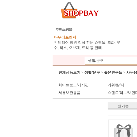
다우에프앤지
인테리어 정원 장식 전문 쇼핑몰, 조화, 부
쉬, 리스, 오브제, 트리 등 판매.
생활/문구
전체상품보기
>
생활/문구
>
좋은친구들
>
사무
화이트보드/게시판
가위/칼/자
서류보관용품
스탠드/악보/보면
인기순