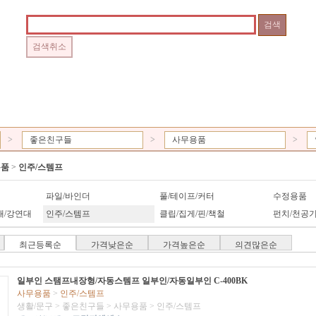
>
좋은친구들
>
사무용품
>
용품
>
인주/스템프
파일/바인더
풀/테이프/커터
수정용품
대/강연대
인주/스템프
클립/집게/핀/책철
펀치/천공기
최근등록순
가격낮은순
가격높은순
의견많은순
일부인 스탬프내장형/자동스템프 일부인/자동일부인 C-400BK
사무용품
>
인주/스템프
생활/문구
>
좋은친구들
>
사무용품
>
인주/스템프