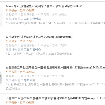
32mm 평가인(참잘했어요)자동스탬프도장/자동고무인 R-0532
사무용품
>
인주/스템프
생활/문구
>
좋은친구들
>
사무용품
>
인주/스템프
제조사/브렌드
그린피앤에스
* 32mm 평가인(참잘했어요)자동스탬프도장/자동고무인 R-0532SELF-INKING STA
일반고무인/나무도장/나무고무인/stamp(50x10x60mm)
사무용품
>
인주/스템프
생활/문구
>
좋은친구들
>
사무용품
>
인주/스템프
제조사/브렌드
그린피앤에스
* 일반고무인/나무도장/나무고무인/stamp(50x10x60mm)
스탬프용고무인/고무도장/식물모양도장세트/식물세트(12개입)stamp(25x25x62m
사무용품
>
인주/스템프
생활/문구
>
좋은친구들
>
사무용품
>
인주/스템프
제조사/브렌드
평화교재
* 스탬프용고무인/고무도장/식물모양도장세트/식물세트(12개입)stamp(25x25x62m
25x25x62mm
스탬프/고무인/고무도장/출석모양도장/출석꼬마도장(MDF)30개입stamp(13x13x6
사무용품
>
인주/스템프