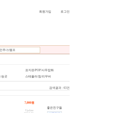
회원가입
로그인
인주/스템프
표지판/POP/사무잡화
/송곳
스테플러/침/리무버
검색결과 : 63건
7,000원
좋은친구들
Update