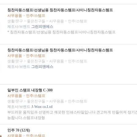
칭찬자동스탬프/선생님용 칭찬자동스템프/샤이니칭찬자동스템프
사무용품
>
인주/스템프
생활/문구
>
좋은친구들
>
사무용품
>
인주/스템프
제조사/브렌드
그린피앤에스
* 칭찬자동스탬프/선생님용 칭찬자동스템프/샤이니칭찬자동스템프
칭찬자동스탬프/선생님용 칭찬자동스템프/샤이니칭찬자동스템프
사무용품
>
인주/스템프
생활/문구
>
좋은친구들
>
사무용품
>
인주/스템프
제조사/브렌드
그린피앤에스
일부인 스탬프 내장형 C-300
사무용품
>
인주/스템프
생활/문구
>
좋은친구들
>
사무용품
>
인주/스템프
제조사/브렌드
J-Won co.Ltd
부드러운 움직임과 선명하고 깨끗한 인쇄스타일입니다.견고하게 만들어져 장기간
능합니다.스템프내장형
인주 70 (12개)
사무용품
>
인주/스템프