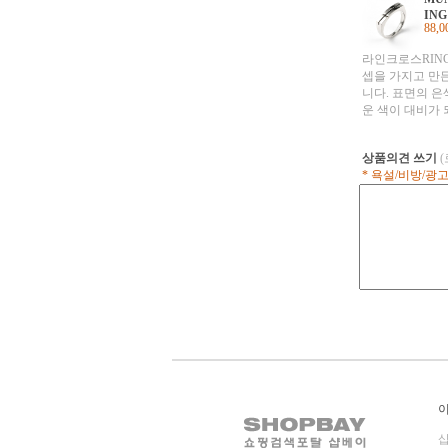
하게 한 작품입니
ING
지만 모던하고 
88,
트를 주기에 충
레스입니다. 플
라인크로스RING
어느곳이든 통과
셉을 가지고 만든
한 패턴을 만들 
니다. 표면의 은
운 색이 대비가 
낌을 더 강조한 
히 절단되어진 느
상품의견 쓰기
정도는 십자가의
* 욕설/비방/광
싶어하는 작가의 
고 독특한 라인 
하였습니다. Sil
색 반지사이즈#1
샵