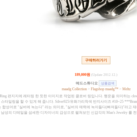
구매하러가기
189,000원
(Update 2012.12.)
메드스튜디오
maadg Collection
>
Flagshop maadg™
>
Meltz
er Ring 편지지에 레터링 한 듯한 이미지로 작업된 클로버 링입니다. 행운을 의미하는 c
스타일링을 할 수 있게 해 줍니다. Silver925/유화가리착색 반지사이즈 #10~25 ***Brand stor
 합성어로 "실버에 녹는다" 라는 의미로, "실버의 매력에 녹아들다(빠져들다)"라고 재해석 한 M
남성의 디테일을 섬세한 디자이너의 감성으로 펼쳐보인 신감각의 Man's Jewelry 를 