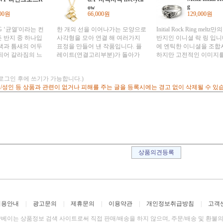
다. 단순해 보이
이미지로 함께 표현하고 있습니다.
의 이미지로 함께 표현하
g
ow
심플한 복장에 포인
그러한것들을 모티브 삼아 '균
다. 그러한것들을 모티브 
000원
66,000원
129,000원
분한 사각사각 네크
열'과 '구조' 라는 작가의 재해석으
열'과 '구조' 라는 작가의
레이트가 팬던트의
로 작품에 담았습니다. Silver925/
로 작품에 담았습니다. Silve
 ‘균열'이라는 컨
한 개의 선을 이어나가는 모양으로
Initial Rock Ring melt
하기 때문에 다양
유화가리착색 팬던트크기 : 가로
유화가리착색 팬던트크기 
 반지 중 하나입
사각형을 모아 연결 해 여러가지
반지인 이니셜 락 링 입니
수 있습니다.
7mm 세로38.2mm /CHAIN 50cm
8.9mm 세로41.8mm /CHAI
색과 틈새의 어두
표정을 만들어 낸 작품입니다. 플
에 엔틱한 이니셜을 조합
/10.6g
/10.5g
되어 갈라짐의 느
레이트(연결고리부분)가 돌아가
하지만 고전적인 이미지
작품입니다. 정확
내려오는 현상에서 착안, 하나의
으며 유화가리 착색으로 
낌을 주며, 어느
디자인으로써 다양한 연출이 가능
소를 가미했습니다. 밴드
(로그인 후에 쓰기가 가능합니다.)
 느낌을 표현하고
하게 한 작품입니다. 단순해 보이
부분이 같은 폭으로 연
고/성인 등 상품과 관련이 없거나 피해를 주는 글을 등록시에는 경고 없이 삭제될 수 있
의도대로 clear하
지만 모던하고 심플한 복장에 포인
로 무거운 느낌이 들지 않
크로스 링이 탄생
트를 주기에 충분한 사각사각 네크
한 실버주얼리 입니다. 
ver925/유화가리착
레스입니다. 플레이트가 팬던트의
착용하시기에도 부담스럽
4~20
어느곳이든 통과하기 때문에 다양
커플링으로 추천해드립니
한 패턴을 만들 수 있습니다.
Silver925/유화가리착색
즈 #5~23 알파벳
(A,C,D,E,H,I,J,K,L,M,N,O
가능 ***Brand story*** Mel
Melt(녹다)+925(스텔링
성어로 "실버에 녹는다" 
로, "실버의 매력에 녹아
들다)"라고 재해석 한 Melt a
로 활동했던 Meltz는, 강
의 디테일을 섬세한 디자
이용안내
|
광고문의
|
제휴문의
|
이용약관
|
개인정보취급방침
|
고객
성으로 펼쳐보인 신감각의 
Jewelry 를 전개하고 있습
베이는 상품정보 검색 사이트로써 직접 판매/배송을 하지 않으며, 주문/배송 및 환불