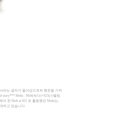
lover라는 글자가 들어감으로써 행운을 가져
y*** Meltz : Melt(녹다)+925(스텔링
elt at 925 로 활동했던 Meltz는,
전개하고 있습니다.