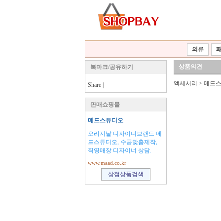
의류
상품의견
북마크/공유하기
액세서리
>
메드
Share
|
판매쇼핑몰
메드스튜디오
오리지날 디자이너브랜드 메
드스튜디오, 수공맞춤제작,
직영매장 디자이너 상담.
www.maad.co.kr