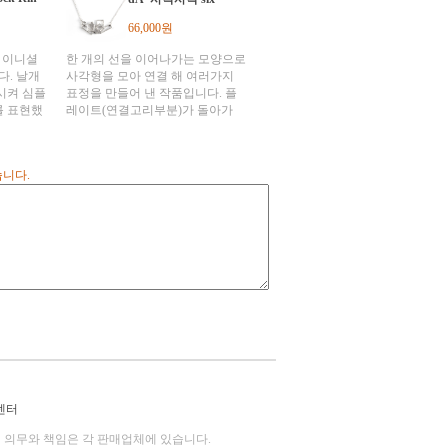
고 있습니
다. 실버의 은은한 빛과 블랙 라인
삼아 '균
의 조화로 어떤 스타일과도 어울리
66,000원
 재해석으
는 아이템입니다. 남,녀 구별없이
r925/
누구나 착용가능한 심플한 라인의
z만의 이니셜
한 개의 선을 이어나가는 모양으로
: 가로
반지로, 커플링으로도 추천해드립
다. 날개
사각형을 모아 연결 해 여러가지
N 50cm
니다. Silver925/유화가리착색 반지
시켜 심플
표정을 만들어 낸 작품입니다. 플
사이즈#14~20
를 표현했
레이트(연결고리부분)가 돌아가
락적인 요
내려오는 현상에서 착안, 하나의
부분과 탑
디자인으로써 다양한 연출이 가능
결되있으므
하게 한 작품입니다. 단순해 보이
습니다.
는 심플
지만 모던하고 심플한 복장에 포인
여성분들이
트를 주기에 충분한 사각사각 네크
지 않아,
레스입니다. 플레이트가 팬던트의
다.
어느곳이든 통과하기 때문에 다양
 반지사이
한 패턴을 만들 수 있습니다.
,P,S,T,Y)
tz :
실버)는 합
라는 의미
들다(빠져
t 925
렬한 남성
이너의 감
센터
Man's
니다.
의 의무와 책임은 각 판매업체에 있습니다.