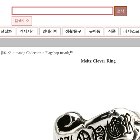
패션잡화
액세서리
인테리어
생활/문구
유아동
식품
레저/스포
스튜디오
>
maadg Collection
>
Flagshop maadg™
Meltz Clover Ring