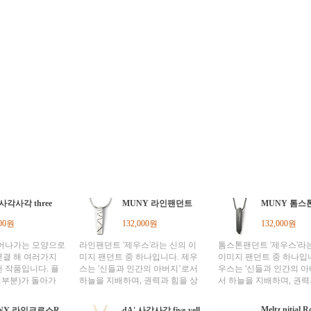
 사각사각 three
MUNY 라인팬던트
MUNY 톰스
300원
132,000원
132,000원
이어나가는 모양으로
라인팬던트 '제우스'라는 신의 이
톰스톤팬던트 '제우스'라
연결 해 여러가지
미지 팬던트 중 하나입니다. 제우
이미지 팬던트 중 하나입니
 작품입니다. 플
스는 '신들과 인간의 아버지’로서
우스는 '신들과 인간의 아
부분)가 돌아가
하늘을 지배하며, 권력과 힘을 상
서 하늘을 지배하며, 권력
서 착안, 하나의
징하는 神입니다. 신화에서는 이러
상징하는 神입니다. 신화
양한 연출이 가능
한 권력과 힘을 ‘천둥’과 ‘번개’ 의
러한 권력과 힘을 ‘천둥’과
Meltz nitial 
NY 라인크로스R
dA' 사각사각 five-yell