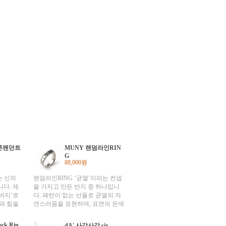
톤팬던트
MUNY 랜덤라인RIN
G
88,000원
는 신의
랜덤라인RING ‘균열’이라는 컨셉
다. 제
을 가지고 만든 반지 중 하나입니
버지’로
다. 패턴이 없는 선들로 균열의 자
과 힘을
연스러움을 표현하며, 표면의 은색
에서는 이
과 틈새의 어두운 색을 대비시켜
 ‘번개’
갈라짐의 느낌을 더 강조하였습니
Rock Rin
dA' 사각사각 six