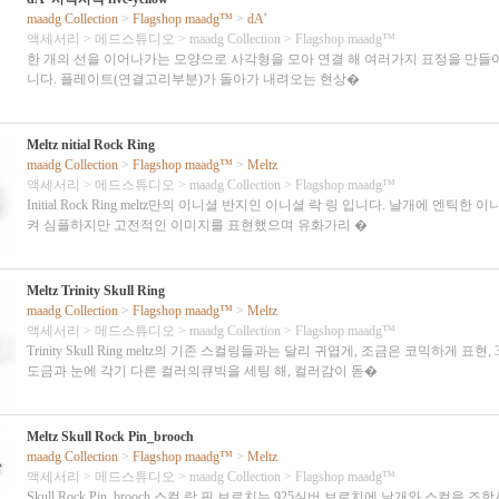
maadg Collection
>
Flagshop maadg™
>
dA'
액세서리
>
메드스튜디오
>
maadg Collection
>
Flagshop maadg™
한 개의 선을 이어나가는 모양으로 사각형을 모아 연결 해 여러가지 표정을 만들
니다. 플레이트(연결고리부분)가 돌아가 내려오는 현상�
Meltz nitial Rock Ring
maadg Collection
>
Flagshop maadg™
>
Meltz
액세서리
>
메드스튜디오
>
maadg Collection
>
Flagshop maadg™
Initial Rock Ring meltz만의 이니셜 반지인 이니셜 락 링 입니다. 날개에 엔틱한
켜 심플하지만 고전적인 이미지를 표현했으며 유화가리 �
Meltz Trinity Skull Ring
maadg Collection
>
Flagshop maadg™
>
Meltz
액세서리
>
메드스튜디오
>
maadg Collection
>
Flagshop maadg™
Trinity Skull Ring meltz의 기존 스컬링들과는 달리 귀엽게, 조금은 코믹하게 표현,
도금과 눈에 각기 다른 컬러의큐빅을 세팅 해, 컬러감이 돋�
Meltz Skull Rock Pin_brooch
maadg Collection
>
Flagshop maadg™
>
Meltz
액세서리
>
메드스튜디오
>
maadg Collection
>
Flagshop maadg™
Skull Rock Pin_brooch 스컬 락 핀 브로치는 925실버 브로치에 날개와 스컬을 