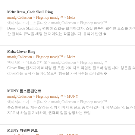
Meltz Dress_Code Skull Ring
maadg Collection
>
Flagshop maadg™
>
Meltz
액세서리
>
메드스튜디오
>
maadg Collection
>
Flagshop maadg™
Dress_Code Skull Ring 평범한 스컬을 탈피하고자, 스컬 반쪽에 팝적인 요소를 
한 컬러의 큐빅을 세팅 한 재미있는 작품입니다. 큐빅이 반만 �
Meltz Clover Ring
maadg Collection
>
Flagshop maadg™
>
Meltz
액세서리
>
메드스튜디오
>
maadg Collection
>
Flagshop maadg™
Clover Ring 편지지에 레터링 한 듯한 이미지로 작업된 클로버 링입니다. 행운을
clover라는 글자가 들어감으로써 행운을 가져다주는 스타일링�
MUNY 톰스톤팬던트
maadg Collection
>
Flagshop maadg™
>
MUNY
액세서리
>
메드스튜디오
>
maadg Collection
>
Flagshop maadg™
톰스톤팬던트 '제우스'라는 신의 이미지 팬던트 중 하나입니다. 제우스는 '신들과
지’로서 하늘을 지배하며, 권력과 힘을 상징하는 神입
MUNY 타워팬던트