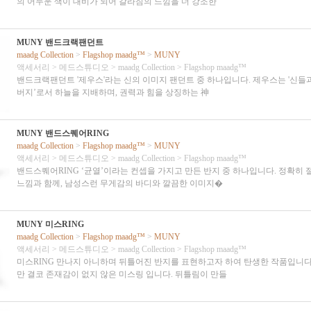
의 어두운 색이 대비가 되어 갈라짐의 느낌을 더 강조한
MUNY 밴드크랙팬던트
maadg Collection
>
Flagshop maadg™
>
MUNY
액세서리
>
메드스튜디오
>
maadg Collection
>
Flagshop maadg™
밴드크랙팬던트 '제우스'라는 신의 이미지 팬던트 중 하나입니다. 제우스는 '신들
버지’로서 하늘을 지배하며, 권력과 힘을 상징하는 神
MUNY 밴드스퀘어RING
maadg Collection
>
Flagshop maadg™
>
MUNY
액세서리
>
메드스튜디오
>
maadg Collection
>
Flagshop maadg™
밴드스퀘어RING ‘균열’이라는 컨셉을 가지고 만든 반지 중 하나입니다. 정확히
느낌과 함께, 남성스런 무게감의 바디와 깔끔한 이미지�
MUNY 미스RING
maadg Collection
>
Flagshop maadg™
>
MUNY
액세서리
>
메드스튜디오
>
maadg Collection
>
Flagshop maadg™
미스RING 만나지 아니하며 뒤틀어진 반지를 표현하고자 하여 탄생한 작품입니다
만 결코 존재감이 없지 않은 미스링 입니다. 뒤틀림이 만들