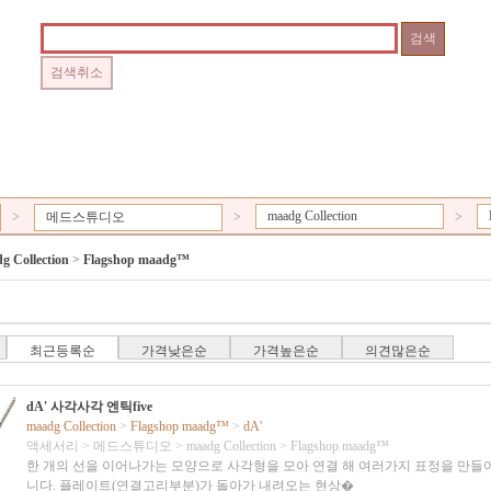
maadg Collection
>
메드스튜디오
>
>
g Collection
>
Flagshop maadg™
최근등록순
가격낮은순
가격높은순
의견많은순
dA' 사각사각 엔틱five
maadg Collection
>
Flagshop maadg™
>
dA'
액세서리
>
메드스튜디오
>
maadg Collection
>
Flagshop maadg™
한 개의 선을 이어나가는 모양으로 사각형을 모아 연결 해 여러가지 표정을 만들
니다. 플레이트(연결고리부분)가 돌아가 내려오는 현상�