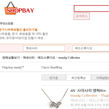
문구사무화방할인 좋은친구들
사무용품, 문구, 화방용품 50~20% 할인
판매, 유치원/어린이집 만들기 재료
액세서리
>
메드스튜디오
전체상품보기
>
액세서리
>
메드스튜디오
>
maadg Collection
Flagshop maadg™
Classic BandRing
인기순
최근등록순
가격낮은
dA' 사각사각 엔틱five
maadg Collection
>
Flag
액세서리
>
메드스튜디
한 개의 선을 이어나가는 모양