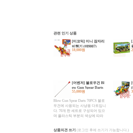
관련 인기 상품
[미코믹] 미니 잠자리
비행기 (#89007)
18,000원
차
[어벤저] 블로우건 Bl
ow Gun Spear Darts
(
55,000원
70PCS
Blow Gun Spear Darts 70PCS 블로
우건에 사용되는 사냥용 다트입니
다. 70개 한 세트로 구성되어 있으
며 플라스틱 부분의 색상에 따라
그린, 레드, 화이트의 3가지 색상이
있습니다. 침은 70개이며 뒤에 붙
상품의견 쓰기
(로그인 후에 쓰기가 가능합니다.)
이는 플라스틱 캡은 70개 정도 들