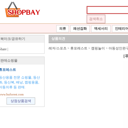
의류
패션잡화
액세서리
인테리
상품의견
북마크/공유하기
레저/스포츠
>
휴포레스트
>
캠핑놀이
>
아동성인완
Share
|
[
판매쇼핑몰
휴포레스트
등산용품 전문 쇼핑몰, 등산
화, 등산복, 배낭, 캠핑용품,
아동의류 등 판매.
www.huforest.com