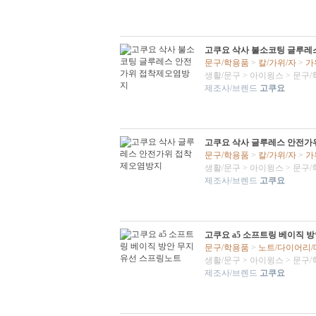
고쿠요 삭사 불소코팅 글루레
문구/학용품
>
칼/가위/자
>
가
생활/문구
>
아이윙스
>
문구/
제조사/브렌드
고쿠요
고쿠요 삭사 글루레스 안전가
문구/학용품
>
칼/가위/자
>
가
생활/문구
>
아이윙스
>
문구/
제조사/브렌드
고쿠요
고쿠요 a5 소프트링 베이직 
문구/학용품
>
노트/다이어리
생활/문구
>
아이윙스
>
문구/
제조사/브렌드
고쿠요