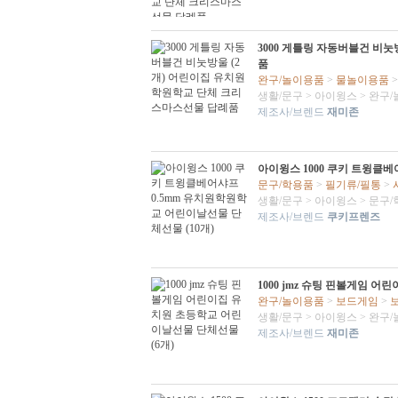
3000 게틀링 자동버블건 비
품
완구/놀이용품
>
물놀이용품
생활/문구
>
아이윙스
>
완구/
제조사/브렌드
재미존
아이윙스 1000 쿠키 트윙클베
문구/학용품
>
필기류/필통
>
생활/문구
>
아이윙스
>
문구/
제조사/브렌드
쿠키프렌즈
1000 jmz 슈팅 핀볼게임 
완구/놀이용품
>
보드게임
>
생활/문구
>
아이윙스
>
완구/
제조사/브렌드
재미존