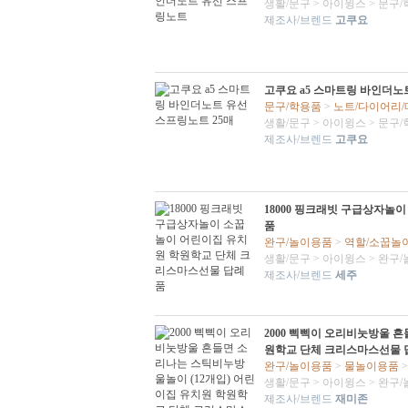
생활/문구
>
아이윙스
>
문구/
제조사/브렌드
고쿠요
고쿠요 a5 스마트링 바인더노
문구/학용품
>
노트/다이어리
생활/문구
>
아이윙스
>
문구/
제조사/브렌드
고쿠요
18000 핑크래빗 구급상자놀
품
완구/놀이용품
>
역할/소꿉놀
생활/문구
>
아이윙스
>
완구/
제조사/브렌드
세주
2000 삑삑이 오리비눗방울 
원학교 단체 크리스마스선물 
완구/놀이용품
>
물놀이용품
생활/문구
>
아이윙스
>
완구/
제조사/브렌드
재미존