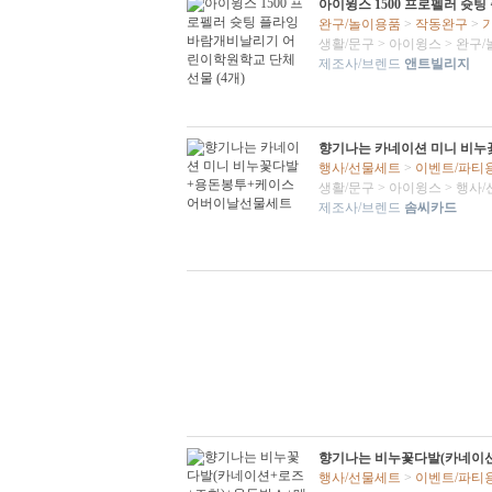
아이윙스 1500 프로펠러 슛
완구/놀이용품
>
작동완구
>
생활/문구
>
아이윙스
>
완구/
제조사/브렌드
앤트빌리지
향기나는 카네이션 미니 비
행사/선물세트
>
이벤트/파티
생활/문구
>
아이윙스
>
행사/
제조사/브렌드
솜씨카드
향기나는 비누꽃다발(카네이
행사/선물세트
>
이벤트/파티