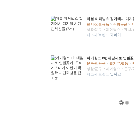
마블 이터널스 길가메시 디지털
팬시/생활용품
>
주방용품
>
생활/문구
>
아이윙스
>
팬시/
제조사/브렌드
가이아
아이윙스 idg 내맘대로 연
문구/학용품
>
필기류/필통
>
생활/문구
>
아이윙스
>
문구/
제조사/브렌드
인디고