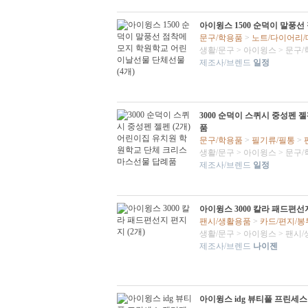
아이윙스 1500 순덕이 말풍
문구/학용품
>
노트/다이어리
생활/문구
>
아이윙스
>
문구/
제조사/브렌드
일정
3000 순덕이 스퀴시 중성펜 
품
문구/학용품
>
필기류/필통
>
생활/문구
>
아이윙스
>
문구/
제조사/브렌드
일정
아이윙스 3000 칼라 패드편선지
팬시/생활용품
>
카드/편지/봉
생활/문구
>
아이윙스
>
팬시/
제조사/브렌드
나이젠
아이윙스 idg 뷰티풀 프린세스