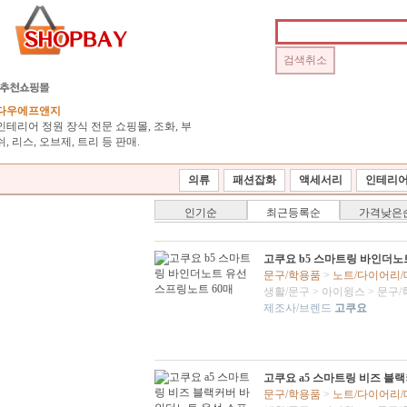
다우에프앤지
인테리어 정원 장식 전문 쇼핑몰, 조화, 부
쉬, 리스, 오브제, 트리 등 판매.
의류
패션잡화
액세서리
인테리
인기순
최근등록순
가격낮은
고쿠요 b5 스마트링 바인더노
문구/학용품
>
노트/다이어리
생활/문구
>
아이윙스
>
문구/
제조사/브렌드
고쿠요
고쿠요 a5 스마트링 비즈 블
문구/학용품
>
노트/다이어리