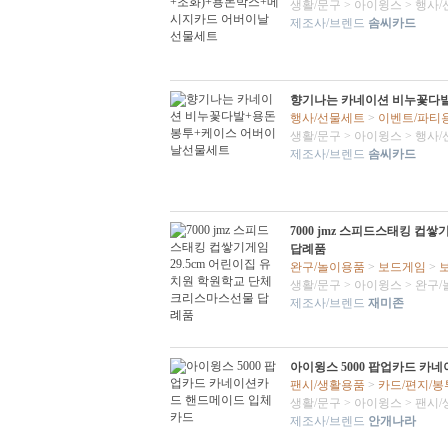
생활/문구
>
아이윙스
>
행사/
제조사/브렌드
솜씨카드
향기나는 카네이션 비누꽃다
행사/선물세트
>
이벤트/파티
생활/문구
>
아이윙스
>
행사/
제조사/브렌드
솜씨카드
7000 jmz 스피드스태킹 컵
답례품
완구/놀이용품
>
보드게임
>
생활/문구
>
아이윙스
>
완구/
제조사/브렌드
재미존
아이윙스 5000 팝업카드 카
팬시/생활용품
>
카드/편지/봉
생활/문구
>
아이윙스
>
팬시/
제조사/브렌드
안개나라