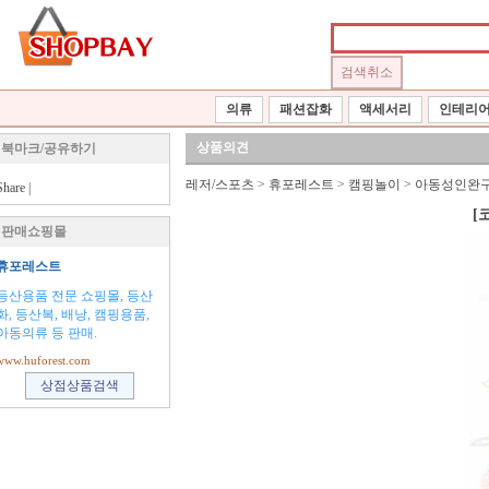
의류
패션잡화
액세서리
인테리
상품의견
북마크/공유하기
레저/스포츠
>
휴포레스트
>
캠핑놀이
>
아동성인완
Share
|
[
판매쇼핑몰
휴포레스트
등산용품 전문 쇼핑몰, 등산
화, 등산복, 배낭, 캠핑용품,
아동의류 등 판매.
www.huforest.com