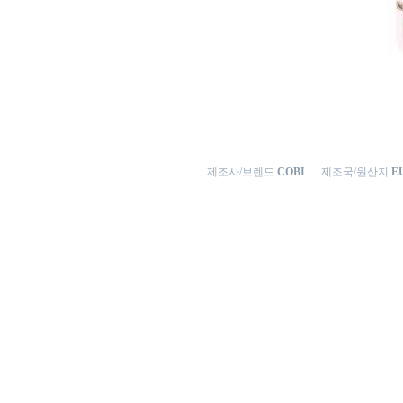
제조사/브렌드
COBI
제조국/원산지
EU