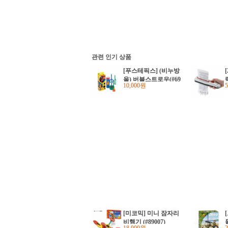
관련 인기 상품
[푸스테픽스] (비누방
울) 버블스트로우(#69
10,000원
4602)
[미코믹] 미니 잠자리
비행기 (#89007)