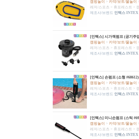
캠핑놀이
>
카약/보트/물놀이
레저/스포츠
>
휴포레스트
>
제조사/브렌드
인텍스 INTEX
[인텍스] 시가잭펌프 (공기주입 및
캠핑놀이
>
카약/보트/물놀이
레저/스포츠
>
휴포레스트
>
제조사/브렌드
인텍스 INTEX
[인텍스] 손펌프 (소형 #68612)
캠핑놀이
>
카약/보트/물놀이
레저/스포츠
>
휴포레스트
>
제조사/브렌드
인텍스 INTEX
[인텍스] 미니손펌프 (스틱 #696
캠핑놀이
>
카약/보트/물놀이
레저/스포츠
>
휴포레스트
>
제조사/브렌드
인텍스 INTEX