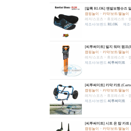
[알록 RLOK] 맨발보행슈즈 알록 Sa
캠핑놀이
>
카약/보트/물놀이
레저/스포츠
>
휴포레스트
>
제조사/브렌드
RLOK
제조국
[씨투써미트] 빌지 워터 펌프(Bild
캠핑놀이
>
카약/보트/물놀이
레저/스포츠
>
휴포레스트
>
제조사/브렌드
씨투써미트
제
[씨투써미트] 카약 카트 (Carts
캠핑놀이
>
카약/보트/물놀이
레저/스포츠
>
휴포레스트
>
제조사/브렌드
씨투써미트
제
[씨투써미트] 시트 온 탑 카트 (Sit
캠핑놀이
>
카약/보트/물놀이