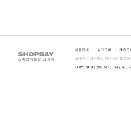
이용안내
|
광고문의
|
제휴문
샵베이는 상품정보 검색 사이트로써 직
COPYRIGHT 2010 SHOPBAY
.
ALL 