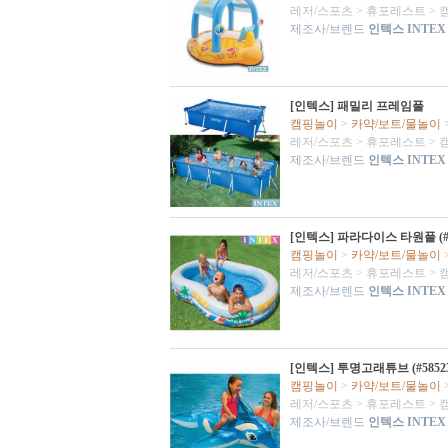
레저/스포츠
>
휴포레스트
>
제조사/브렌드
인텍스 INTEX
[인텍스] 패밀리 프레임풀
캠핑놀이
>
카약/보트/물놀이
레저/스포츠
>
휴포레스트
>
제조사/브렌드
인텍스 INTEX
[인텍스] 파라다이스 타원풀 (#5
캠핑놀이
>
카약/보트/물놀이
레저/스포츠
>
휴포레스트
>
제조사/브렌드
인텍스 INTEX
[인텍스] 투명고래튜브 (#5852
캠핑놀이
>
카약/보트/물놀이
레저/스포츠
>
휴포레스트
>
제조사/브렌드
인텍스 INTEX