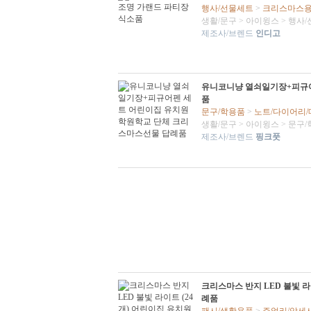
행사/선물세트
>
크리스마스
생활/문구
>
아이윙스
>
행사/
제조사/브렌드
인디고
유니코니냥 열쇠일기장+피규어
품
문구/학용품
>
노트/다이어리
생활/문구
>
아이윙스
>
문구/
제조사/브렌드
핑크풋
크리스마스 반지 LED 불빛 
례품