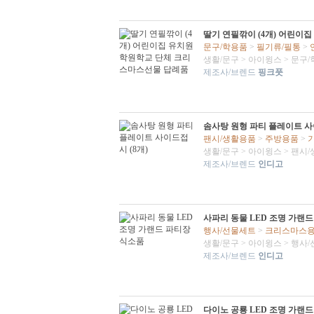
딸기 연필깎이 (4개) 어린이
문구/학용품
>
필기류/필통
>
생활/문구
>
아이윙스
>
문구/
제조사/브렌드
핑크풋
솜사탕 원형 파티 플레이트 사
팬시/생활용품
>
주방용품
>
생활/문구
>
아이윙스
>
팬시/
제조사/브렌드
인디고
사파리 동물 LED 조명 가랜
행사/선물세트
>
크리스마스
생활/문구
>
아이윙스
>
행사/
제조사/브렌드
인디고
다이노 공룡 LED 조명 가랜