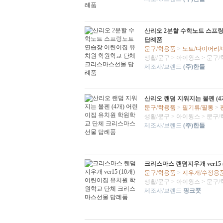
산리오 2분할 수학노트 스프
답례품
문구/학용품
>
노트/다이어리
생활/문구
>
아이윙스
>
문구/
제조사/브렌드
(주)한들
산리오 랜덤 지워지는 볼펜 (
문구/학용품
>
필기류/필통
>
생활/문구
>
아이윙스
>
문구/
제조사/브렌드
(주)한들
크리스마스 랜덤지우개 ver15
문구/학용품
>
지우개/수정용
생활/문구
>
아이윙스
>
문구/
제조사/브렌드
핑크풋