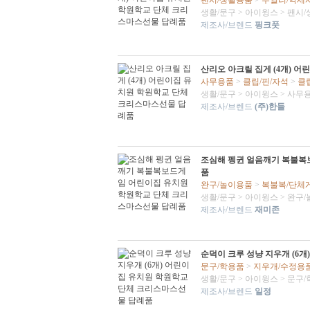
팬시/생활용품
>
주얼리/악세
생활/문구
>
아이윙스
>
팬시/
제조사/브렌드
핑크풋
산리오 아크릴 집게 (4개) 
사무용품
>
클립/핀/자석
>
클
생활/문구
>
아이윙스
>
사무
제조사/브렌드
(주)한들
조심해 펭귄 얼음깨기 복불복
품
완구/놀이용품
>
복불복/단체
생활/문구
>
아이윙스
>
완구/
제조사/브렌드
재미존
순덕이 크루 성냥 지우개 (6
문구/학용품
>
지우개/수정용
생활/문구
>
아이윙스
>
문구/
제조사/브렌드
일정