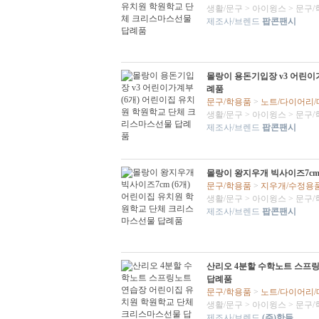
생활/문구
>
아이윙스
>
문구/
제조사/브렌드
팝콘팬시
몰랑이 용돈기입장 v3 어린이
례품
문구/학용품
>
노트/다이어리
생활/문구
>
아이윙스
>
문구/
제조사/브렌드
팝콘팬시
몰랑이 왕지우개 빅사이즈7cm
문구/학용품
>
지우개/수정용
생활/문구
>
아이윙스
>
문구/
제조사/브렌드
팝콘팬시
산리오 4분할 수학노트 스프
답례품
문구/학용품
>
노트/다이어리
생활/문구
>
아이윙스
>
문구/
제조사/브렌드
(주)한들