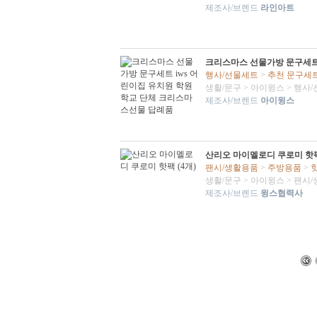
제조사/브렌드
라인아트
크리스마스 선물가방 문구세트
행사/선물세트
>
추천 문구세
생활/문구
>
아이윙스
>
행사/
제조사/브렌드
아이윙스
산리오 마이멜로디 쿠로미 핫팩 
팬시/생활용품
>
주방용품
>
생활/문구
>
아이윙스
>
팬시/
제조사/브렌드
윙스협력사