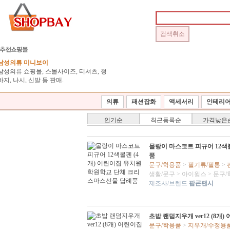
남성의류 미니보이
남성의류 쇼핑몰, 스몰사이즈, 티셔츠, 청
바지, 나시, 신발 등 판매.
의류
패션잡화
액세서리
인테리
인기순
최근등록순
가격낮은
몰랑이 마스코트 피규어 12색
품
문구/학용품
>
필기류/필통
>
생활/문구
>
아이윙스
>
문구/
제조사/브렌드
팝콘팬시
초밥 랜덤지우개 ver12 (8
문구/학용품
>
지우개/수정용