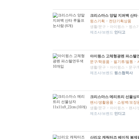
크리스마스 양말 지퍼백 산타 루
윙스기획
>
전단기획상품
생활/문구
>
아이윙스
>
윙스
제조사/브렌드
인디고
아이윙스 고체형광펜 파스텔연
문구/학용품
>
필기류/필통
>
생활/문구
>
아이윙스
>
문구/
제조사/브렌드
윙스협력사
크리스마스 메리트리 선물상자 11x
팬시/생활용품
>
쇼핑백/포장
생활/문구
>
아이윙스
>
팬시/
제조사/브렌드
인디고
산리오 캐릭터즈 베이직 봉제