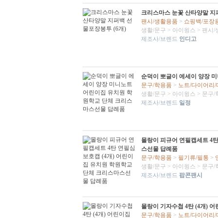
크리스마스 눈꽃 산타양말 지퍼
팬시/생활용품
>
쇼핑백/포장
생활/문구
>
아이윙스
>
팬시/
제조사/브렌드
인디고
순덕이 뽀글이 에세이 양장 
문구/학용품
>
노트/다이어리
생활/문구
>
아이윙스
>
문구/
제조사/브렌드
일정
몰랑이 피규어 연필캡세트 4탄
스선물 답례품
문구/학용품
>
필기류/필통
>
생활/문구
>
아이윙스
>
문구/
제조사/브렌드
팝콘팬시
몰랑이 기자수첩 4탄 (4개)
문구/학용품
>
노트/다이어리