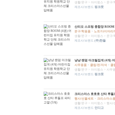
생활/문구
>
아이윙스
>
문구/
제조사/브렌드
핑크풋
산리오 스프링 종합장 ROOM
문구/학용품
>
노트/다이어리
생활/문구
>
아이윙스
>
문구/
제조사/브렌드
(주)한들
냥냥 랜덤 아크릴집게 (4개)
사무용품
>
클립/핀/자석
>
클
생활/문구
>
아이윙스
>
사무
제조사/브렌드
핑크풋
크리스마스 호호호 산타 루돌프
행사/선물세트
>
크리스마스
생활/문구
>
아이윙스
>
행사/
제조사/브렌드
인디고