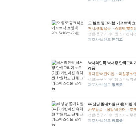
오 헬로 핑크리본 기프트백 쇼핑백 
팬시/생활용품
>
쇼핑백/포장
생활/문구
>
아이윙스
>
팬시/
제조사/브렌드
인디고
낙서의민족 낙서장 만화그리기
례품
유치원/어린이집
>
색칠공부/
생활/문구
>
아이윙스
>
유치원
제조사/브렌드
핑크풋
a4 냥냥 쫄대화일 (4개) 
사무용품
>
화일/바인더
>
포
생활/문구
>
아이윙스
>
사무
제조사/브렌드
핑크풋