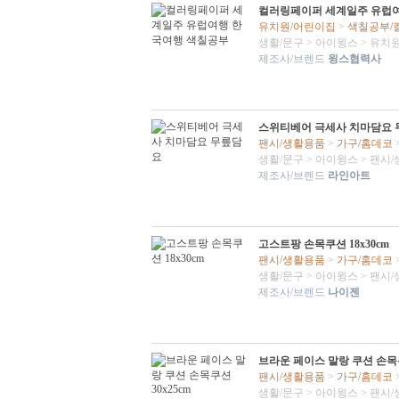
컬러링페이퍼 세계일주 유럽
유치원/어린이집
>
색칠공부/
생활/문구
>
아이윙스
>
유치원
제조사/브렌드
윙스협력사
스위티베어 극세사 치마담요
팬시/생활용품
>
가구/홈데코
생활/문구
>
아이윙스
>
팬시/
제조사/브렌드
라인아트
고스트팡 손목쿠션 18x30cm
팬시/생활용품
>
가구/홈데코
생활/문구
>
아이윙스
>
팬시/
제조사/브렌드
나이젠
브라운 페이스 말랑 쿠션 손목쿠션
팬시/생활용품
>
가구/홈데코
생활/문구
>
아이윙스
>
팬시/