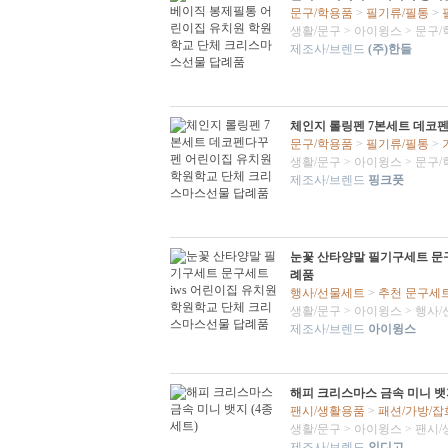
문구/학용품
>
필기류/필통
>
생활/문구
>
아이윙스
>
문구/
제조사/브렌드
(주)한들
체인지 롤링펜 7본세트 데코
문구/학용품
>
필기류/필통
>
생활/문구
>
아이윙스
>
문구/
제조사/브렌드
핑크풋
눈꽃 산타양말 필기구세트 문구
례품
행사/선물세트
>
추천 문구세
생활/문구
>
아이윙스
>
행사/
제조사/브렌드
아이윙스
해피 크리스마스 금속 미니 뱃지
팬시/생활용품
>
패션/가방/잡
생활/문구
>
아이윙스
>
팬시/
제조사/브렌드
인디고