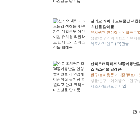
산리오 캐릭터 도트물감 색칠
스선물 답례품
유치원/어린이집
>
색칠공부/
생활/문구
>
아이윙스
>
유치원
제조사/브렌드
(주)한들
산리오캐릭터즈 3d종이장난감
스마스선물 답례품
완구/놀이용품
>
퍼즐/큐브/피
생활/문구
>
아이윙스
>
완구/
제조사/브렌드
피티엘