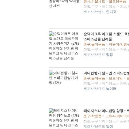
행사/선물세트
>
할로윈용품
생활/문구
>
아이윙스
>
행사/
제조사/브렌드
인디고
순덕이크루 아크릴 스탠드 책상
스마스선물 답례품
완구/놀이용품
>
피규어/인형
생활/문구
>
아이윙스
>
완구/
제조사/브렌드
일정
미니컵쌓기 챔피언 스피드컵쌓기
완구/놀이용품
>
보드게임
>
생활/문구
>
아이윙스
>
완구/
제조사/브렌드
놀이터
레이지스타 미니밴딩 양장노트
문구/학용품
>
노트/다이어리
생활/문구
>
아이윙스
>
문구/
제조사/브렌드
일정