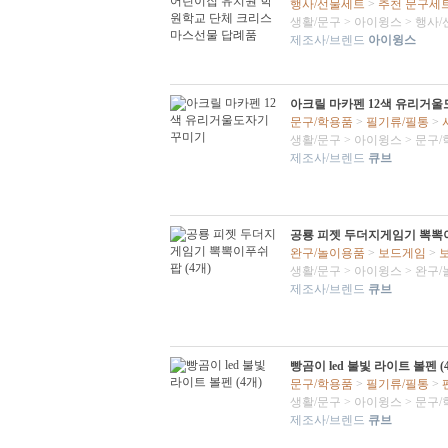
행사/선물세트
>
추천 문구세
생활/문구
>
아이윙스
>
행사/
제조사/브렌드
아이윙스
아크릴 마카펜 12색 유리거
문구/학용품
>
필기류/필통
>
생활/문구
>
아이윙스
>
문구/
제조사/브렌드
큐브
공룡 피젯 두더지게임기 뽁뽁이
완구/놀이용품
>
보드게임
>
생활/문구
>
아이윙스
>
완구/
제조사/브렌드
큐브
빵곰이 led 불빛 라이트 볼펜 (
문구/학용품
>
필기류/필통
>
생활/문구
>
아이윙스
>
문구/
제조사/브렌드
큐브