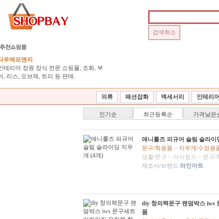
다우에프앤지
인테리어 정원 장식 전문 쇼핑몰, 조화, 부
쉬, 리스, 오브제, 트리 등 판매.
의류
패션잡화
액세서리
인테리
인기순
최근등록순
가격낮은
애니롤즈 피규어 슬림 슬라이딩
문구/학용품
>
지우개/수정용
생활/문구
>
아이윙스
>
문구/
제조사/브렌드
라인아트
diy 창의력문구 랜덤박스 i
품