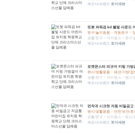
제조사/브렌드
토이세븐
또봇 파워검 led 불빛 사운
완구/놀이용품
>
작동완구
>
생활/문구
>
아이윙스
>
완구/
제조사/브렌드
토이세븐
포켓몬스터 피규어 키링 가방
팬시/생활용품
>
패션/가방/잡
생활/문구
>
아이윙스
>
팬시/
제조사/브렌드
토이세븐
먼작귀 시크릿 자동 비밀금고
팬시/생활용품
>
안전/보안/호
생활/문구
>
아이윙스
>
팬시/
제조사/브렌드
토이세븐