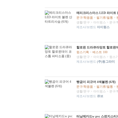
메리크리스마스 LED 라이트 
문구/학용품
>
필기류/필통
>
생활/문구
>
아이윙스
>
문구/
제조사/브렌드
아이윙스
할로윈 드라큐라망토 할로윈데
윙스기획
>
베스트 100
생활/문구
>
아이윙스
>
윙스
제조사/브렌드
(주)동그라미
빵곰이 피규어 4색볼펜 (6개)
문구/학용품
>
필기류/필통
>
생활/문구
>
아이윙스
>
문구/
제조사/브렌드
큐브
터닝메카드w pvc 스펀지스티커