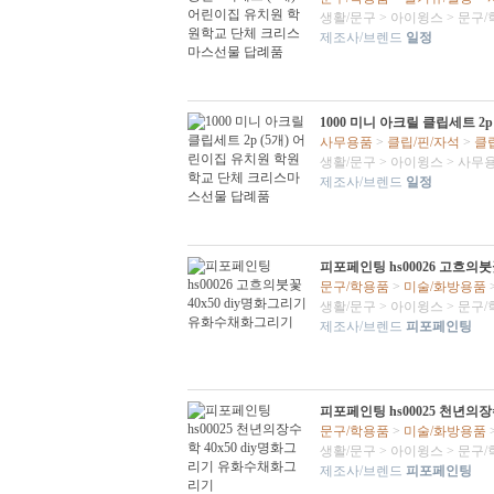
생활/문구
>
아이윙스
>
문구/
제조사/브렌드
일정
1000 미니 아크릴 클립세트 
사무용품
>
클립/핀/자석
>
클
생활/문구
>
아이윙스
>
사무
제조사/브렌드
일정
피포페인팅 hs00026 고흐의
문구/학용품
>
미술/화방용품
생활/문구
>
아이윙스
>
문구/
제조사/브렌드
피포페인팅
피포페인팅 hs00025 천년의장
문구/학용품
>
미술/화방용품
생활/문구
>
아이윙스
>
문구/
제조사/브렌드
피포페인팅