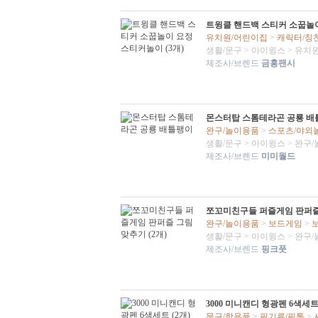
트윙클 핸드백 스티커 소꿉놀이
유치원/어린이집
>
캐릭터/칭
생활/문구
>
아이윙스
>
유치원
제조사/브렌드
금홍팬시
몬스터탑 스톰테라곤 공룡 배
완구/놀이용품
>
스포츠/야외
생활/문구
>
아이윙스
>
완구/
제조사/브렌드
미미월드
쪼꼬미친구들 퍼즐게임 판퍼즐 
완구/놀이용품
>
보드게임
>
생활/문구
>
아이윙스
>
완구/
제조사/브렌드
핑크풋
3000 미니캔디 형광펜 6색세
문구/학용품
>
필기류/필통
>