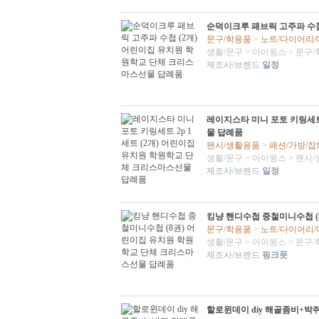
순덕이크루 패브릭 고주파 수첩
문구/학용품
>
노트/다이어리
생활/문구
>
아이윙스
>
문구/
제조사/브렌드
일정
레이지스타 미니 포토 키링세트
물 답례품
팬시/생활용품
>
패션/가방/잡
생활/문구
>
아이윙스
>
팬시/
제조사/브렌드
일정
킹냥 핸디수첩 중철미니수첩 (
문구/학용품
>
노트/다이어리
생활/문구
>
아이윙스
>
문구/
제조사/브렌드
핑크풋
할로윈데이 diy 해골좀비+박