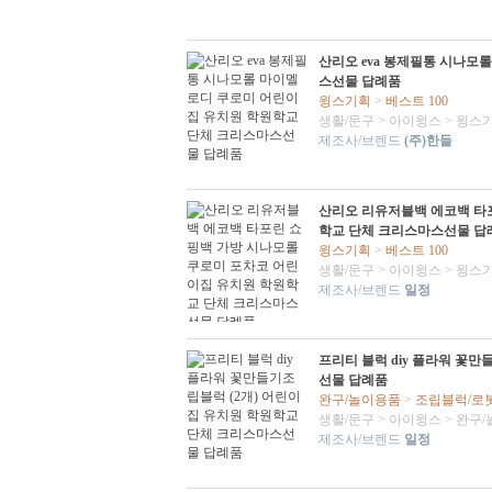
산리오 eva 봉제필통 시나모
스선물 답례품
윙스기획
>
베스트 100
생활/문구
>
아이윙스
>
윙스
제조사/브렌드
(주)한들
산리오 리유저블백 에코백 타
학교 단체 크리스마스선물 답
윙스기획
>
베스트 100
생활/문구
>
아이윙스
>
윙스
제조사/브렌드
일정
프리티 블럭 diy 플라워 꽃
선물 답례품
완구/놀이용품
>
조립블럭/로
생활/문구
>
아이윙스
>
완구/
제조사/브렌드
일정