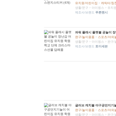
유치원/어린이집
>
캐릭터/칭
생활/문구
>
아이윙스
>
유치원
제조사/브렌드
푸른팬시
파워 플래시 플랫볼 공놀이 
완구/놀이용품
>
스포츠/야외
생활/문구
>
아이윙스
>
완구/
제조사/브렌드
토이세븐
글러브 캐치볼 야구공던지기놀
완구/놀이용품
>
스포츠/야외
생활/문구
>
아이윙스
>
완구/