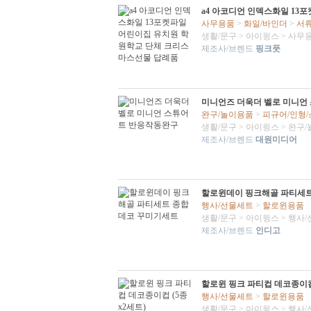
a4 아코디언 인덱스화일 13
사무용품
>
화일/바인더
>
서
생활/문구
>
아이윙스
>
사무
제조사/브렌드
핑크풋
미니언즈 더욱더 벨로 미니언
완구/놀이용품
>
피규어/인형
생활/문구
>
아이윙스
>
완구/
제조사/브렌드
대원미디어
할로윈데이 핑크해골 파티세
행사/선물세트
>
할로윈용품
생활/문구
>
아이윙스
>
행사/
제조사/브렌드
인디고
할로윈 핑크 파티컵 데코종이컵 
행사/선물세트
>
할로윈용품
생활/문구
>
아이윙스
>
행사/