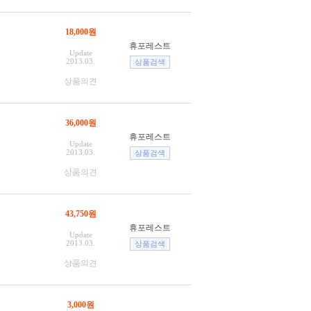
18,000원
휴포레스트
Update
2013.03.
상품의견
36,000원
휴포레스트
Update
2013.03.
상품의견
43,750원
휴포레스트
Update
2013.03.
상품의견
3,000원