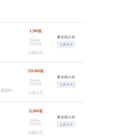
1,500원
휴포레스트
Update
2013.03.
상품의견
529,000원
휴포레스트
Update
2013.03.
 초점길이 :
상품의견
12,000원
휴포레스트
Update
2013.03.
상품의견