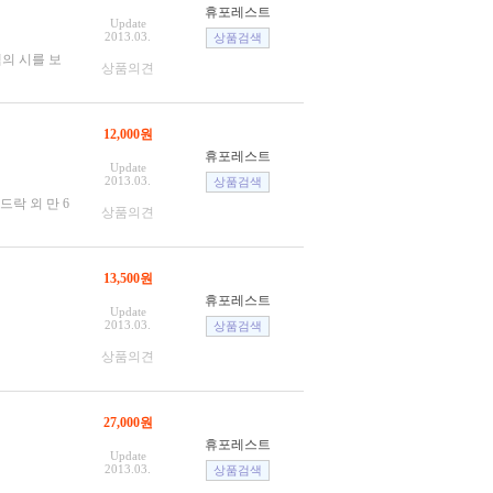
휴포레스트
Update
2013.03.
백의 시를 보
상품의견
12,000원
휴포레스트
Update
2013.03.
+우드락 외 만 6
상품의견
13,500원
휴포레스트
Update
2013.03.
상품의견
27,000원
휴포레스트
Update
2013.03.