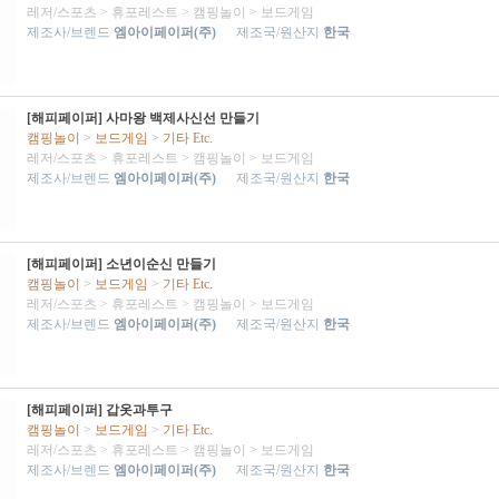
레저/스포츠
>
휴포레스트
>
캠핑놀이
>
보드게임
제조사/브렌드
엠아이페이퍼(주)
제조국/원산지
한국
[해피페이퍼] 사마왕 백제사신선 만들기
캠핑놀이
>
보드게임
>
기타 Etc.
레저/스포츠
>
휴포레스트
>
캠핑놀이
>
보드게임
제조사/브렌드
엠아이페이퍼(주)
제조국/원산지
한국
[해피페이퍼] 소년이순신 만들기
캠핑놀이
>
보드게임
>
기타 Etc.
레저/스포츠
>
휴포레스트
>
캠핑놀이
>
보드게임
제조사/브렌드
엠아이페이퍼(주)
제조국/원산지
한국
[해피페이퍼] 갑옷과투구
캠핑놀이
>
보드게임
>
기타 Etc.
레저/스포츠
>
휴포레스트
>
캠핑놀이
>
보드게임
제조사/브렌드
엠아이페이퍼(주)
제조국/원산지
한국