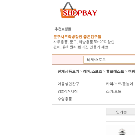
문구사무화방할인 좋은친구들
사무용품, 문구, 화방용품 50~20% 할인
판매, 유치원/어린이집 만들기 재료
레저/스포츠
전체상품보기
>
레저/스포츠
>
휴포레스트
>
캠
아동성인완구
카약/보트/물놀이
영화/TV시청
스키/보드
수영용품
인기순